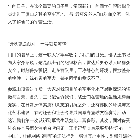
年的日子。在这个重要的日子里，常国新初二的同学们跟随指导
员走进了虞山之顶的空军基地，与“最可爱的人”面对面交流，深
入了解他们的军营生活。
“开机就是战斗，一等就是冲锋”
门口的墙壁上，这一联大字牢牢吸引了我们的目光。部队王书记
向大家介绍说，这是战士们的纪律格言，雷达兵要心系人民群众
安全，时刻保持警惕。走在营队里，干净舒心的环境，摆放整齐
的物件，训练有素的军犬，都令同学们赞叹不已。
参观山顶雷达车后，大家对我国目前的军事化水平感到深深的骄
傲与自豪。首先，王书记告诉我们，战士们在营地的生活规律而
充实，在日常身体素质和意志的训练之外，还有部队的环境与文
化艺术建设，有时还会和社会各界共同举办篮球友谊赛等活动，
这让我们第一次认识到军营生活如此丰富多彩。其次，面对备受
社会各个层面关注的台湾问题，王书记坚决表示要坚持
“只有一个
中国”，杜绝网络“翻墙”的违法行为，强调其严重性，对崇洋媚外