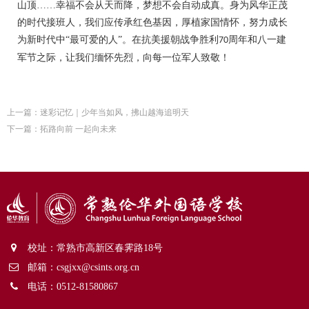
山顶
……幸福不会从天而降，梦想不会自动成真。身为风华正茂
的时代接班人，我们应传承红色基因，厚植家国情怀，努力成长
为新时代中“最可爱的人”。在抗美援朝战争胜利
周年和八一建
70
军节之际，让我们缅怀先烈，向每一位军人致敬！
上一篇：
迷彩记忆｜少年当如风，拂山越海追明天
下一篇：
拓路向前 一起向未来
校址：常熟市高新区春霁路18号
邮箱：csgjxx@csints.org.cn
电话：0512-81580867