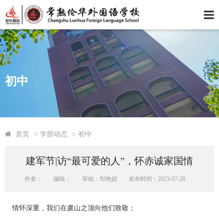
初中
首页
>
学部动态
>
初中
建军节|访“最可爱的人”，怀赤诚家国情
作者：
编辑：
审核：邹艳妮
发布时间：2023-07-28
情怀深重，我们在虞山之顶向他们致敬；