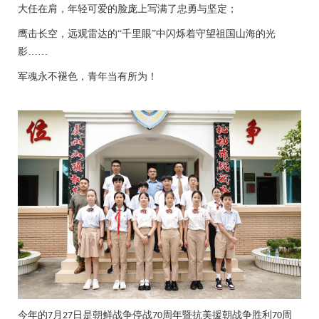
大任在肩，年轻可爱的脸庞上写满了忠勇与坚定；
鹰击长空，远观雷达的
“千里眼”中闪烁着守望祖国山海的光
影……
军魂永不褪色，青年当有所为！
今年的
月
日是朝鲜战争停战
周年暨抗美援朝战争胜利
周
7
27
70
70