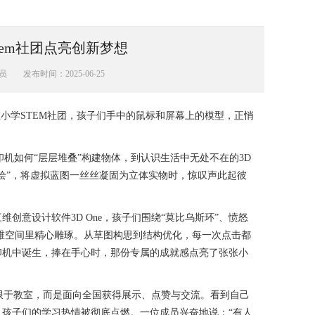
em社团点亮创新梦想
员
发布时间：2025-06-25
小学STEM社团，孩子们手中的鼠标和屏幕上的模型，正悄
机如何“层层堆叠”构建物体，到认识生活中无处不在的3D
绘”，将虚拟蓝图一丝丝凝固为立体实物时，惊叹声此起彼
创意设计软件3D One，孩子们围绕“莫比乌斯环”、愤怒
三维空间里精心雕琢。从草图构思到结构优化，每一次点击都
印机中诞生，捧在手心时，那份专属的成就感点亮了张张小
局限于教室，而是面向全国获得展示、点赞与交流。看到自己
孩子们的学习热情被彻底点燃。一位成员兴奋地说：“有人