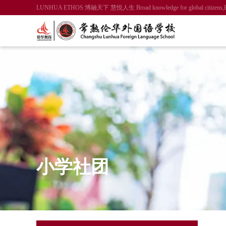
LUNHUA ETHOS:博融天下 慧悦人生 Broad knowledge for global citizens,Enlight
小学社团