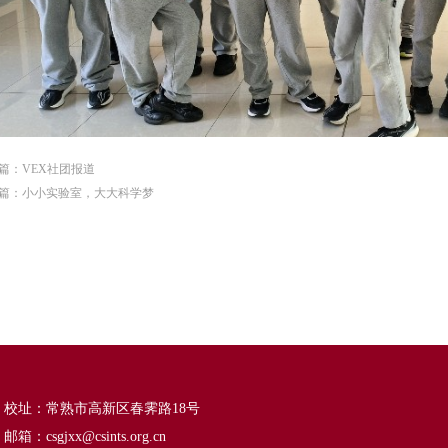
篇：
VEX社团报道
篇：
小小实验室，大大科学梦
校址：常熟市高新区春霁路18号
邮箱：csgjxx@csints.org.cn