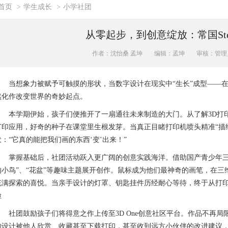
首页
>
学生成长
>
小学社团
从零起步，到创意绽放：常国St
作者：沈怡桑 孟坤
编辑：孟坤
审核：管理
当想象力被赋予可触摸的形状，当数字设计在现实中“生长”成型——在
然化作改变世界的奇妙起点。
本学期伊始，孩子们便推开了一扇通往未来制造的大门。从了解3D打印
打印应用，好奇的种子在课堂里生根发芽。当真正目睹打印机喷头精准“描
伏：“它真的能把我们画的东西‘变’出来！”
掌握基础后，社团活动跃入更广阔的创意实践海洋。借助国产青少年三维
的小鸟”、“花盆”等趣味主题展开创作。鼠标成为他们最神奇的画笔，在
充满探索的喜悦。当亲手设计的灯罩、钥匙挂件历经耐心等待，终于从打
脸
社团鼓励孩子们将得意之作上传至3D One创意社区平台。作品不再
的设计被他人欣赏、收藏甚至下载打印，甚至收到远方小伙伴的改进建议，