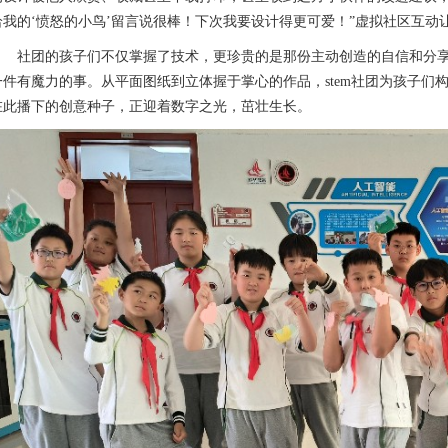
给我的‘愤怒的小鸟’留言说很棒！下次我要设计得更可爱！”虚拟社区互
社团的孩子们不仅掌握了技术，更珍贵的是那份主动创造的自信和分
一件有魔力的事。从平面图纸到立体握于掌心的作品，stem社团为孩子们
在此播下的创意种子，正迎着数字之光，茁壮生长。