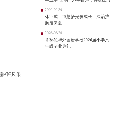
2026-06-30
休业式｜博慧拾光筑成长，法治护
航启盛夏
2026-06-30
常熟伦华外国语学校2026届小学六
年级毕业典礼
程B班风采