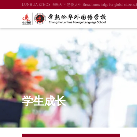
LUNHUA ETHOS:博融天下 慧悦人生 Broad knowledge for global citizens,Enlight
学生成长