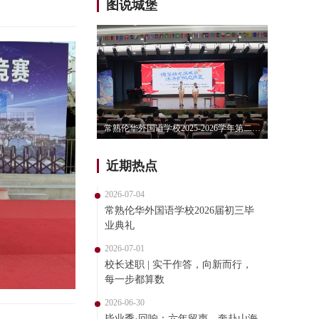
图说城堡
常熟伦华外国语学校2025-2026学年第二学期休业式
常熟伦华外国语学校2026届小学六年级毕业典礼
常熟伦华外
近期热点
2026-07-04
常熟伦华外国语学校2026届初三毕
业典礼
2026-07-01
校长述职 | 实干作答，向新而行，
每一步都算数
2026-06-30
毕业季·回响：六年留声，奔赴山海