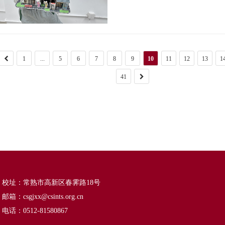
1
...
5
6
7
8
9
10
11
12
13
1
41
校址：常熟市高新区春霁路18号
邮箱：csgjxx@csints.org.cn
电话：0512-81580867